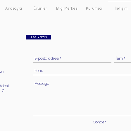
Anasayfa
Ürünler
Bilgi Merkezi
Kurumsal
İletişim
Bize Yazın
ve
ddesi
 71
Gönder