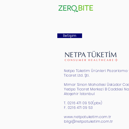
İletişim
Netpa Tüketim Ürünleri Pazarlama 
Ticaret Ltd. Şti.
Mimar Sinan Mahallesi Üsküdar Ca
Yedpa Ticaret Merkezi B Caddesi No:
Ataşehir İstanbul
T. 0216 471 09 50(pbx)
F. 0216 471 09 53
www.netpatuketim.com.tr
bilgi@netpatuketim.com.tr