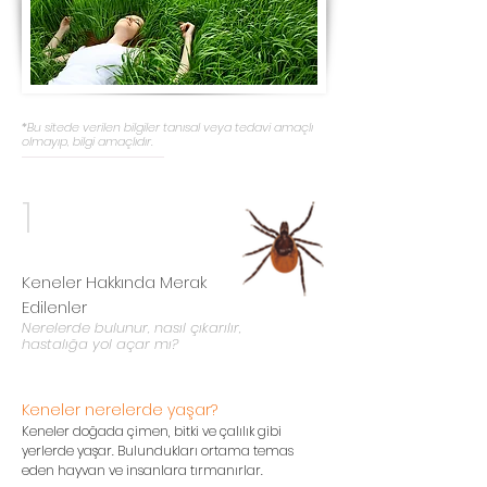
*Bu sitede verilen bilgiler tanısal veya tedavi amaçlı
olmayıp, bilgi amaçlıdır.
1
Keneler Hakkında Merak
Edilenler
Nerelerde bulunur, nasıl çıkarılır,
hastalığa yol açar mı?
Keneler nerelerde yaşar?
Keneler doğada çimen, bitki ve çalılık gibi
yerlerde yaşar. Bulundukları ortama temas
eden hayvan ve insanlara tırmanırlar.