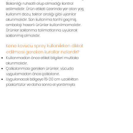
Bakanlığı ruhsatlı olup olmadığı kontrol
edilmelidir. Ürün etiketi üzerinde yer alan yaş,
kullanım dozu, tekrar aralığı gibi uyarılar
okunmalıdır. Son kullanma tarihi geçmiş,
ambalajı hasarlı ürünler kullanılmamalıdır.
Ürünler saklanma talimatlarına uyularak
saklanmış olmalıdır.
Kene kovucu sprey kullanılırken dikkat
edilmesi gereken kurallar nelerdir?
Kullanmadan önce etiket bilgileri mutlaka
okunmalıdır.
Çalkalanması gereken ürünler, vücuda
uygulamadan önce çalkalanır.
Uygulanacak bölgeye 15-20 cm uzaklıktan
püskürtülür ve daha sonra el yardımıyla
vücudun açıkta kalan tüm kısımlarına yayılır.
Ürünler, etikette aksi belirtilmediği sürece göz ve
ağız bölgesi dışında uygulanabilir, fakat açık
yara veya cilt bütünlüğü bozulmuş bölgelere
uygulanmaz.
Sprey taneciklerinin teneffüs edilmemesi
gerekir.
Çocuklara yapılan uygulamalarda her zaman
ürün önce ebeveyni tarafından kendi eline