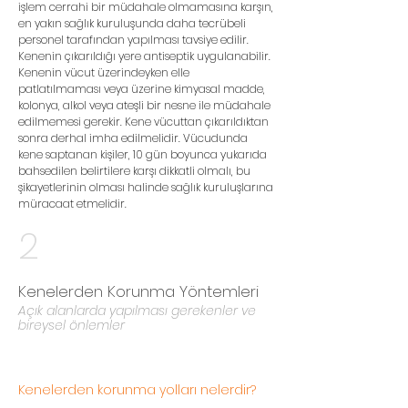
işlem cerrahi bir müdahale olmamasına karşın,
en yakın sağlık kuruluşunda daha tecrübeli
personel tarafından yapılması tavsiye edilir.
Kenenin çıkarıldığı yere antiseptik uygulanabilir.
Kenenin vücut üzerindeyken elle
patlatılmaması veya üzerine kimyasal madde,
kolonya, alkol veya ateşli bir nesne ile müdahale
edilmemesi gerekir. Kene vücuttan çıkarıldıktan
sonra derhal imha edilmelidir. Vücudunda
kene saptanan kişiler, 10 gün boyunca yukarıda
bahsedilen belirtilere karşı dikkatli olmalı, bu
şikayetlerinin olması halinde sağlık kuruluşlarına
müracaat etmelidir.
2
Kenelerden Korunma Yöntemleri
Açık alanlarda yapılması gerekenler ve
bireysel önlemler
Kenelerden korunma yolları nelerdir?