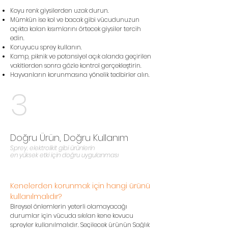
Koyu renk giysilerden uzak durun.
Mümkün ise kol ve bacak gibi vücudunuzun
açıkta kalan kısımlarını örtecek giysiler tercih
edin.
Koruyucu sprey kullanın.
Kamp, piknik ve potansiyel açık alanda geçirilen
vakitlerden sonra gözle kontrol gerçekleştirin.
Hayvanların korunmasına yönelik tedbirler alın.
3
Doğru Ürün, Doğru Kullanım
Sprey, elektrolikit gibi ürünlerin
en yüksek etki için doğru uygulanması
Kenelerden korunmak için hangi ürünü
kullanılmalıdır?
Bireysel önlemlerin yeterli olamayacağı
durumlar için vücuda sıkılan kene kovucu
spreyler kullanılmalıdır. Seçilecek ürünün Sağlık