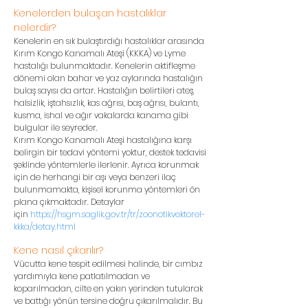
Kenelerden bulaşan hastalıklar
nelerdir?
Kenelerin en sık bulaştırdığı hastalıklar arasında
Kırım Kongo Kanamalı Ateşi (KKKA) ve Lyme
hastalığı bulunmaktadır. Kenelerin aktifleşme
dönemi olan bahar ve yaz aylarında hastalığın
bulaş sayısı da artar. Hastalığın belirtileri ateş,
halsizlik, iştahsızlık, kas ağrısı, baş ağrısı, bulantı,
kusma, ishal ve ağır vakalarda kanama gibi
bulgular ile seyreder.
Kırım Kongo Kanamalı Ateşi hastalığına karşı
belirgin bir tedavi yöntemi yoktur, destek tedavisi
şeklinde yöntemlerle ilerlenir. Ayrıca korunmak
için de herhangi bir aşı veya benzeri ilaç
bulunmamakta, kişisel korunma yöntemleri ön
plana çıkmaktadır. Detaylar
için
https://hsgm.saglik.gov.tr/tr/zoonotikvektorel-
kkka/detay.html
Kene nasıl çıkarılır?
Vücutta kene tespit edilmesi halinde, bir cımbız
yardımıyla kene patlatılmadan ve
koparılmadan, cilte en yakın yerinden tutularak
ve battığı yönün tersine doğru çıkarılmalıdır. Bu