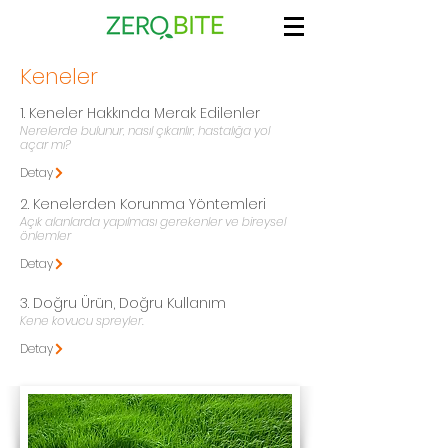
Keneler
1. Keneler Hakkında Merak Edilenler
Nerelerde bulunur, nasıl çıkarılır, hastalığa yol
açar mı?
Detay
2. Kenelerden Korunma Yöntemleri
Açık alanlarda yapılması gerekenler ve bireysel
önlemler
Detay
3. Doğru Ürün, Doğru Kullanım
Kene kovucu spreyler.
Detay